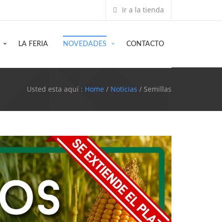
Ir a la tienda
LA FERIA
NOVEDADES
CONTACTO
Usted esta aquí :
Home
/
Noticias
/ Semillas