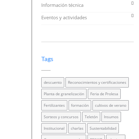
Información técnica
Eventos y actividades
Tags
descuento
Reconocimientos y certificaciones
Planta de granelización
Feria de Prolesa
Fertilizantes
formación
cultivos de verano
Sorteos y concursos
Teletón
Insumos
Institucional
charlas
Sustentabilidad