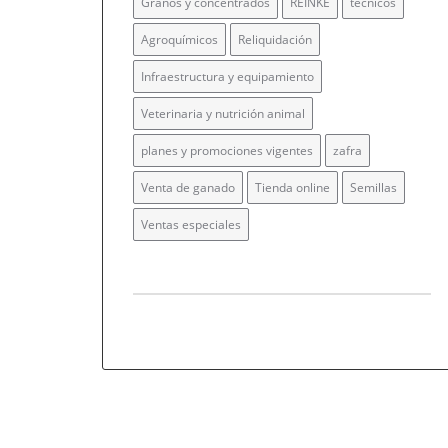
Granos y concentrados
REINKE
técnicos
Agroquímicos
Reliquidación
Infraestructura y equipamiento
Veterinaria y nutrición animal
planes y promociones vigentes
zafra
Venta de ganado
Tienda online
Semillas
Ventas especiales