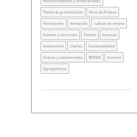
Reconocimientos y certificaciones
Planta de granelización
Feria de Prolesa
Fertilizantes
formación
cultivos de verano
Sorteos y concursos
Teletón
Insumos
Institucional
charlas
Sustentabilidad
Granos y concentrados
REINKE
técnicos
Agroquímicos