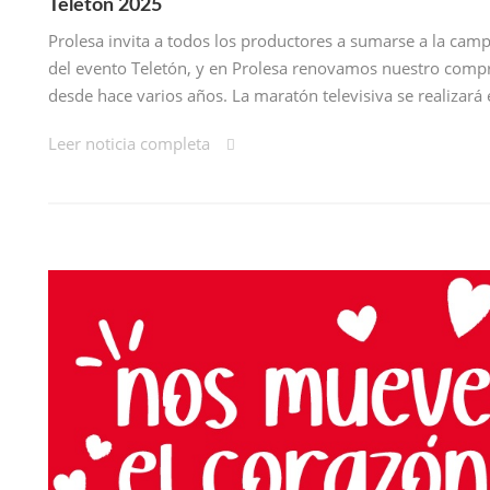
Teletón 2025
Prolesa invita a todos los productores a sumarse a la cam
del evento Teletón, y en Prolesa renovamos nuestro com
desde hace varios años. La maratón televisiva se realizará
Leer noticia completa