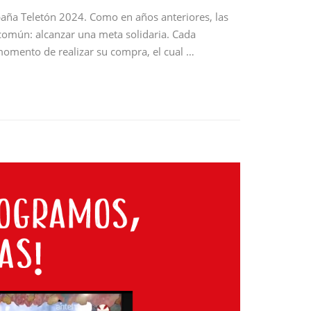
paña Teletón 2024. Como en años anteriores, las
omún: alcanzar una meta solidaria. Cada
momento de realizar su compra, el cual …