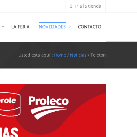
Ir a la tienda
LA FERIA
NOVEDADES
CONTACTO
Usted esta aquí :
Home
/
Noticias
/ Teleton