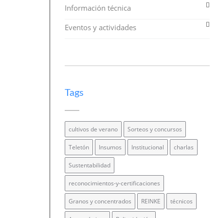
Información técnica
Eventos y actividades
Tags
cultivos de verano
Sorteos y concursos
Teletón
Insumos
Institucional
charlas
Sustentabilidad
reconocimientos-y-certificaciones
Granos y concentrados
REINKE
técnicos