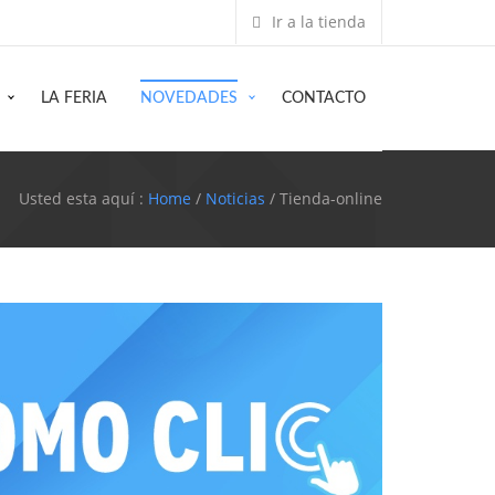
Ir a la tienda
LA FERIA
NOVEDADES
CONTACTO
Usted esta aquí :
Home
/
Noticias
/ Tienda-online