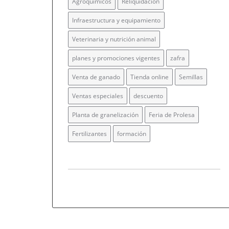
Agroquímicos
Reliquidación
Infraestructura y equipamiento
Veterinaria y nutrición animal
planes y promociones vigentes
zafra
Venta de ganado
Tienda online
Semillas
Ventas especiales
descuento
Planta de granelización
Feria de Prolesa
Fertilizantes
formación