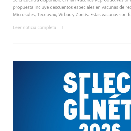
propuesta incluye descuentos especiales en vacunas de re
Microsules, Tecnovax, Virbac y Zoetis. Estas vacunas son
Leer noticia completa