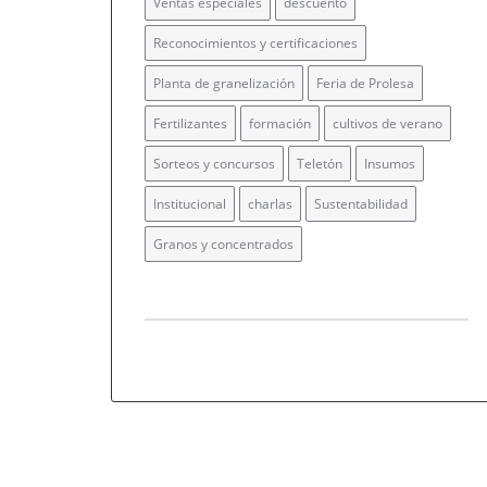
Ventas especiales
descuento
Reconocimientos y certificaciones
Planta de granelización
Feria de Prolesa
Fertilizantes
formación
cultivos de verano
Sorteos y concursos
Teletón
Insumos
Institucional
charlas
Sustentabilidad
Granos y concentrados