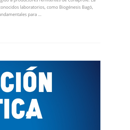
conocidos laboratorios, como Biogénesis Bagó,
 fundamentales para …