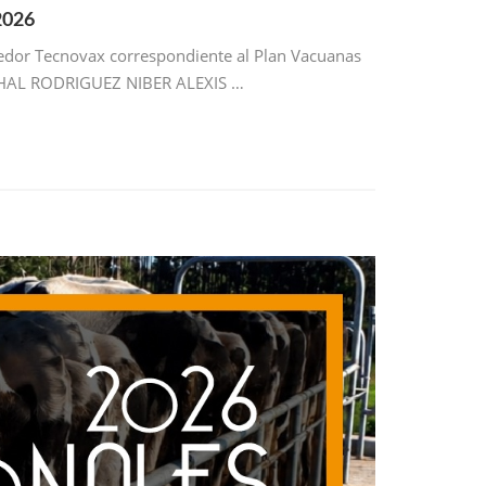
2026
veedor Tecnovax correspondiente al Plan Vacuanas
CHAL RODRIGUEZ NIBER ALEXIS …