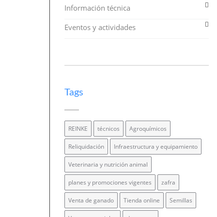
Información técnica
Eventos y actividades
Tags
REINKE
técnicos
Agroquímicos
Reliquidación
Infraestructura y equipamiento
Veterinaria y nutrición animal
planes y promociones vigentes
zafra
Venta de ganado
Tienda online
Semillas