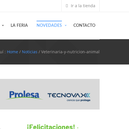
Ir a la tienda
LA FERIA
NOVEDADES
CONTACTO
uí :
Home
/
Noticias
/ Veterinaria-y-nutricion-animal