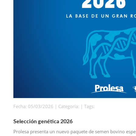
Fecha: 05/03/2026 | Categoría: | Tags:
Selección genética 2026
Prolesa presenta un nuevo paquete de semen bovino espe