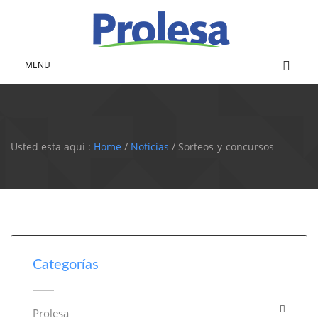
MENU
Usted esta aquí :
Home
/
Noticias
/ Sorteos-y-concursos
Categorías
Prolesa