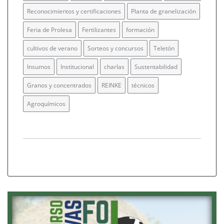
Reconocimientos y certificaciones
Planta de granelización
Feria de Prolesa
Fertilizantes
formación
cultivos de verano
Sorteos y concursos
Teletón
Insumos
Institucional
charlas
Sustentabilidad
Granos y concentrados
REINKE
técnicos
Agroquímicos