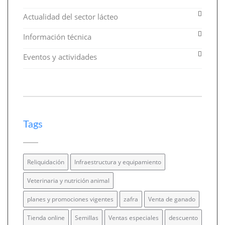
Actualidad del sector lácteo
Información técnica
Eventos y actividades
Tags
Reliquidación
Infraestructura y equipamiento
Veterinaria y nutrición animal
planes y promociones vigentes
zafra
Venta de ganado
Tienda online
Semillas
Ventas especiales
descuento