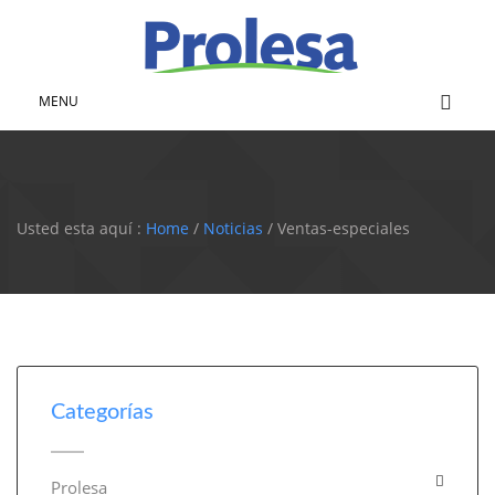
MENU
Usted esta aquí :
Home
/
Noticias
/ Ventas-especiales
Categorías
Prolesa