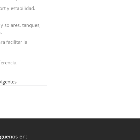
rt y estabilidad.
 y solares, tanques,
.
 facilitar la
ferencia.
vigentes
íguenos en: