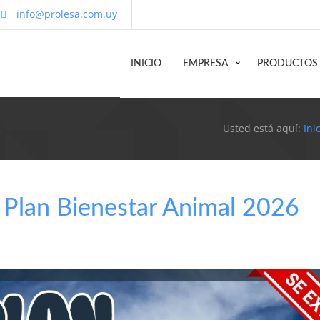
info@prolesa.com.uy
INICIO
EMPRESA
PRODUCTOS
Usted está aquí:
Ini
 Plan Bienestar Animal 2026