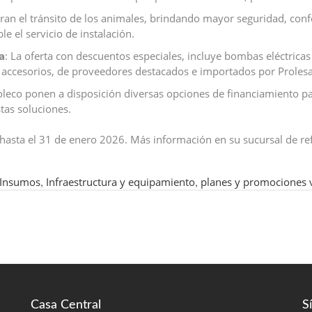
ran el tránsito de los animales, brindando mayor seguridad, confo
e el servicio de instalación.
a
: La oferta con descuentos especiales, incluye bombas eléctricas
 accesorios, de proveedores destacados e importados por Prolesa
leco ponen a disposición diversas opciones de financiamiento para
tas soluciones.
e hasta el 31 de enero 2026. Más información en su sucursal de re
Insumos
,
Infraestructura y equipamiento
,
planes y promociones 
Casa Central
S