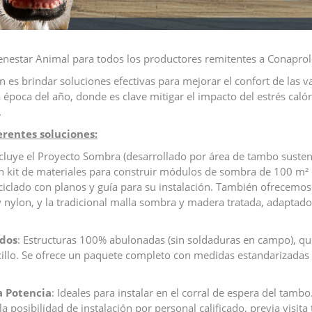
ienestar Animal para todos los productores remitentes a Conaprol
an es brindar soluciones efectivas para mejorar el confort de las v
 época del año, donde es clave mitigar el impacto del estrés caló
.
erentes soluciones:
ncluye el Proyecto Sombra (desarrollado por área de tambo suste
 kit de materiales para construir módulos de sombra de 100 m² 
ciclado con planos y guía para su instalación. También ofrecemos
 nylon, y la tradicional malla sombra y madera tratada, adaptado
ados
: Estructuras 100% abulonadas (sin soldaduras en campo), q
illo. Se ofrece un paquete completo con medidas estandarizadas
a Potencia
: Ideales para instalar en el corral de espera del tamb
a posibilidad de instalación por personal calificado, previa visita 