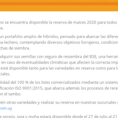
ulio se encuentra disponible la reserva de maíces 2026 para todos
e.
un portafolio amplio de híbridos, pensado para abarcar las difere
ma lechero, contemplando diversos objetivos forrajeros, condicion
echas de siembra.
quirir sus semillas con seguro de resiembra del BSE, una herram
e en caso de eventualidades climáticas que afecten la correcta im
o está disponible tanto para las variedades en reserva como para 
iales.
calidad del 100 % de los lotes comercializados mediante un sistem
ficación ISO 9001:2015, que abarca además los procesos de rece
en el tambo.
én otras variedades y realizar su reserva en nuestras sucursales 
com.uy
e sorgos, soja y moha estará disponible desde el 27 de julio al 21 