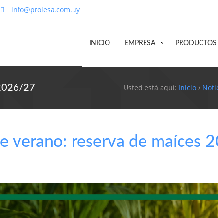
info@prolesa.com.uy
INICIO
EMPRESA
PRODUCTOS
 2026/27
Usted está aquí:
Inicio
/
Noti
de verano: reserva de maíces 