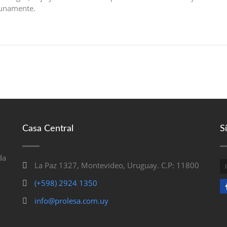
tunamente.
Casa Central
S
da
La Paz 1327, Montevideo, Uruguay. C.P: 11800
(+598) 2924 1350
info@prolesa.com.uy