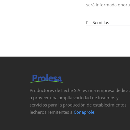
será informada opor
Semillas
Productores de Leche S.A. es una empresa dedica
a proveer una amplia variedad de insumos y
servicios para la producción de establecimientos
lecheros remitentes a
Conaprole
.