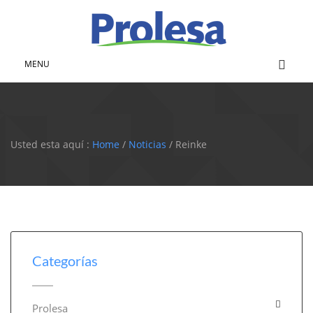
MENU
Usted esta aquí :
Home
/
Noticias
/ Reinke
Categorías
Prolesa