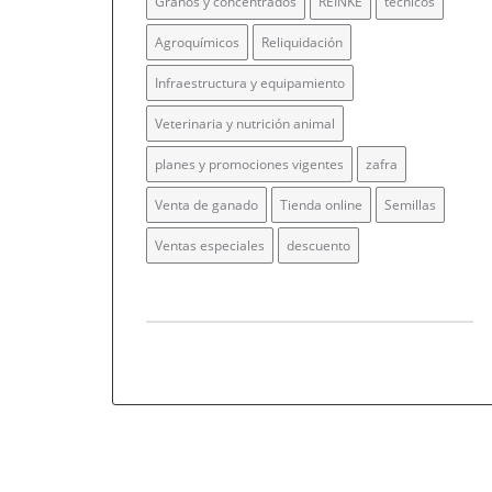
Granos y concentrados
REINKE
técnicos
Agroquímicos
Reliquidación
Infraestructura y equipamiento
Veterinaria y nutrición animal
planes y promociones vigentes
zafra
Venta de ganado
Tienda online
Semillas
Ventas especiales
descuento