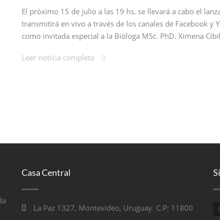
El próximo 15 de julio a las 19 hs. se llevará a cabo el la
transmitirá en vivo a través de los canales de Facebook y
como invitada especial a la Bióloga MSc. PhD. Ximena Cibil
Leer noticia completa
Casa Central
S
da
La Paz 1327, Montevideo, Uruguay. C.P: 11800