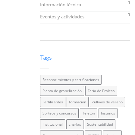
Información técnica
Eventos y actividades
Tags
Reconocimientos y certificaciones
Planta de granelización
Feria de Prolesa
Fertilizantes
formación
cultivos de verano
Sorteos y concursos
Teletón
Insumos
Institucional
charlas
Sustentabilidad