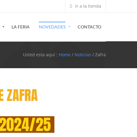
Ir a la tienda
LA FERIA
NOVEDADES
CONTACTO
Usted esta aquí :
Home
/
Noticias
/ Zafra