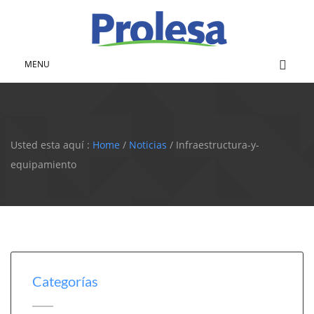
MENU
Usted esta aquí :
Home
/
Noticias
/ Infraestructura-y-
equipamiento
Categorías