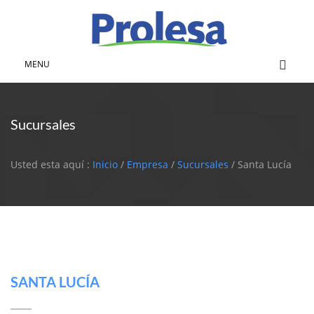
MENU
Sucursales
Usted esta aquí :
Inicio
/
Empresa
/
Sucursales
/ Santa Lucía
SANTA LUCÍA